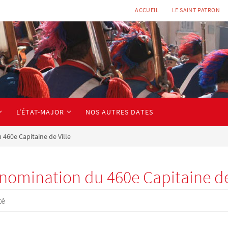
ACCUEIL
LE SAINT PATRON
L’ÉTAT-MAJOR
NOS AUTRES DATES
460e Capitaine de Ville
 nomination du 460e Capitaine de
té