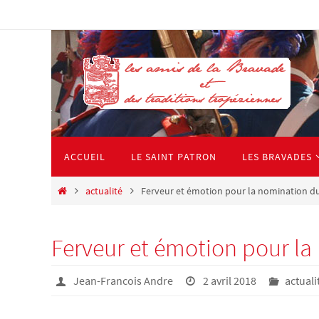
Passer
vers
le
contenu
Passer
ACCUEIL
LE SAINT PATRON
LES BRAVADES
vers
le
Home
actualité
Ferveur et émotion pour la nomination du 
contenu
Ferveur et émotion pour la
Jean-Francois Andre
2 avril 2018
actuali